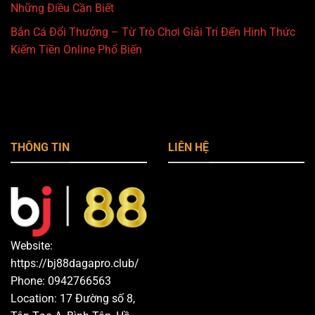
Những Điều Cần Biết
Bắn Cá Đổi Thưởng – Từ Trò Chơi Giải Trí Đến Hình Thức
Kiếm Tiền Online Phổ Biến
THÔNG TIN
LIÊN HỆ
Website:
https://bj88dagapro.club/
Phone: 0942766563
Location: 17 Đường số 8,