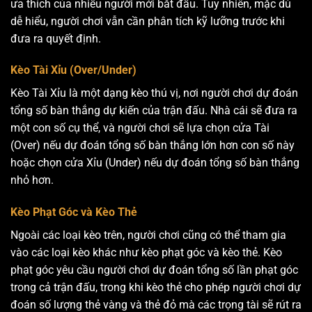
ưa thích của nhiều người mới bắt đầu. Tuy nhiên, mặc dù
dễ hiểu, người chơi vẫn cần phân tích kỹ lưỡng trước khi
đưa ra quyết định.
Kèo Tài Xỉu (Over/Under)
Kèo Tài Xỉu là một dạng kèo thú vị, nơi người chơi dự đoán
tổng số bàn thắng dự kiến của trận đấu. Nhà cái sẽ đưa ra
một con số cụ thể, và người chơi sẽ lựa chọn cửa Tài
(Over) nếu dự đoán tổng số bàn thắng lớn hơn con số này
hoặc chọn cửa Xỉu (Under) nếu dự đoán tổng số bàn thắng
nhỏ hơn.
Kèo Phạt Góc và Kèo Thẻ
Ngoài các loại kèo trên, người chơi cũng có thể tham gia
vào các loại kèo khác như kèo phạt góc và kèo thẻ. Kèo
phạt góc yêu cầu người chơi dự đoán tổng số lần phạt góc
trong cả trận đấu, trong khi kèo thẻ cho phép người chơi dự
đoán số lượng thẻ vàng và thẻ đỏ mà các trọng tài sẽ rút ra