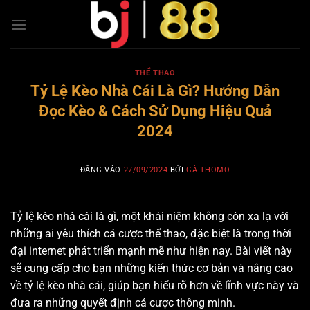
Bỏ
qua
nội
dung
THỂ THAO
Tỷ Lệ Kèo Nhà Cái Là Gì? Hướng Dẫn
Đọc Kèo & Cách Sử Dụng Hiệu Quả
2024
ĐĂNG VÀO
27/09/2024
BỞI
GÀ THOMO
Tỷ lệ kèo nhà cái là gì, một khái niệm không còn xa lạ với
những ai yêu thích cá cược thể thao, đặc biệt là trong thời
đại internet phát triển mạnh mẽ như hiện nay. Bài viết này
sẽ cung cấp cho bạn những kiến thức cơ bản và nâng cao
về tỷ lệ kèo nhà cái, giúp bạn hiểu rõ hơn về lĩnh vực này và
đưa ra những quyết định cá cược thông minh.