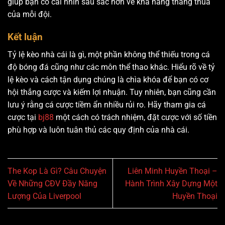
giúp bạn có cái nhìn sâu sắc hơn về khả năng thắng thua
của mỗi đội.
Kết luận
Tỷ lệ kèo nhà cái là gì, một phần không thể thiếu trong cá
độ bóng đá cũng như các môn thể thao khác. Hiểu rõ về tỷ
lệ kèo và cách tận dụng chúng là chìa khóa để bạn có cơ
hội thắng cược và kiếm lợi nhuận. Tuy nhiên, bạn cũng cần
lưu ý rằng cá cược tiềm ẩn nhiều rủi ro. Hãy tham gia cá
cược tại
bj88
một cách có trách nhiệm, đặt cược với số tiền
phù hợp và luôn tuân thủ các quy định của nhà cái.
The Kop Là Gì? Câu Chuyện
Liên Minh Huyền Thoại –
Về Những CĐV Đầy Năng
Hành Trình Xây Dựng Một
Lượng Của Liverpool
Huyền Thoại