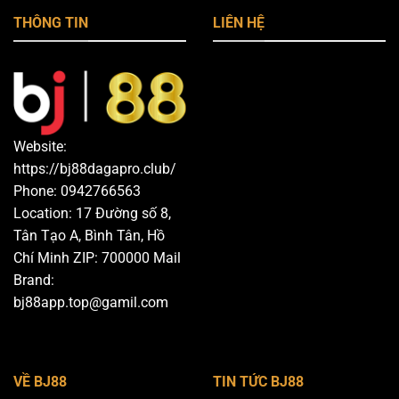
THÔNG TIN
LIÊN HỆ
Website:
https://bj88dagapro.club/
Phone: 0942766563
Location: 17 Đường số 8,
Tân Tạo A, Bình Tân, Hồ
Chí Minh ZIP: 700000 Mail
Brand:
bj88app.top@gamil.com
VỀ BJ88
TIN TỨC BJ88