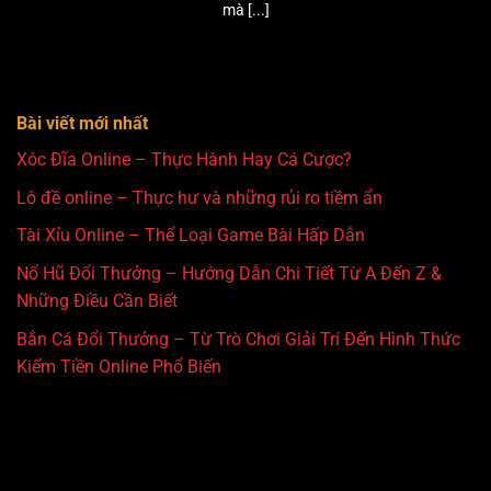
mà [...]
Bài viết mới nhất
Xóc Đĩa Online – Thực Hành Hay Cá Cược?
Lô đề online – Thực hư và những rủi ro tiềm ẩn
Tài Xỉu Online – Thể Loại Game Bài Hấp Dẫn
Nổ Hũ Đổi Thưởng – Hướng Dẫn Chi Tiết Từ A Đến Z &
Những Điều Cần Biết
Bắn Cá Đổi Thưởng – Từ Trò Chơi Giải Trí Đến Hình Thức
Kiếm Tiền Online Phổ Biến