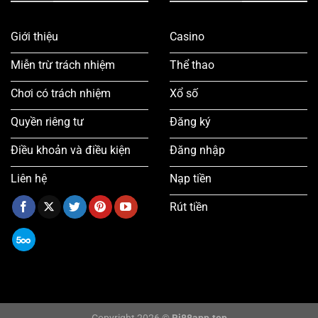
Giới thiệu
Casino
Miễn trừ trách nhiệm
Thể thao
Chơi có trách nhiệm
Xổ số
Quyền riêng tư
Đăng ký
Điều khoản và điều kiện
Đăng nhập
Liên hệ
Nạp tiền
Rút tiền