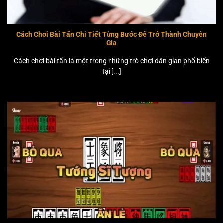
Cách Chơi Bài Tấn Chi Tiết Từng Bước Để Trở Thành Chuyên
Gia
Cách chơi bài tấn là một trong những trò chơi dân gian phổ biến
tại [...]