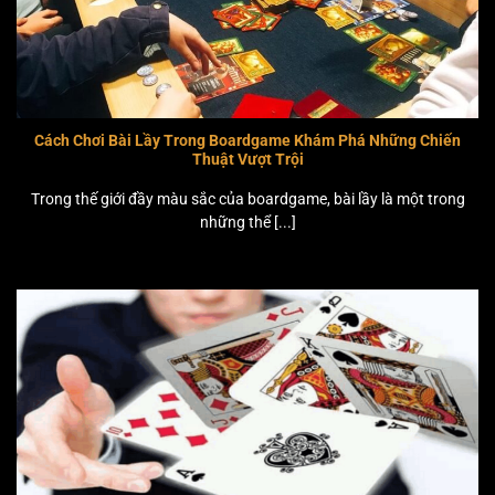
Cách Chơi Bài Lầy Trong Boardgame Khám Phá Những Chiến
Thuật Vượt Trội
Trong thế giới đầy màu sắc của boardgame, bài lầy là một trong
những thể [...]