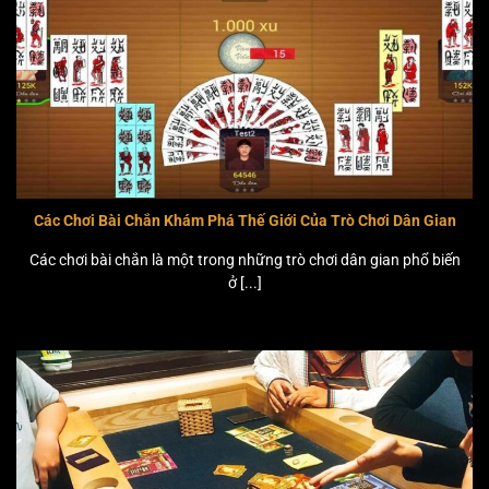
Các Chơi Bài Chắn Khám Phá Thế Giới Của Trò Chơi Dân Gian
Các chơi bài chắn là một trong những trò chơi dân gian phổ biến
ở [...]