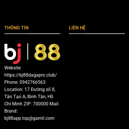
THÔNG TIN
LIÊN HỆ
Website:
https://bj88dagapro.club/
Phone: 0942766563
Location: 17 Đường số 8,
Tân Tạo A, Bình Tân, Hồ
Chí Minh ZIP: 700000 Mail
Brand:
bj88app.top@gamil.com