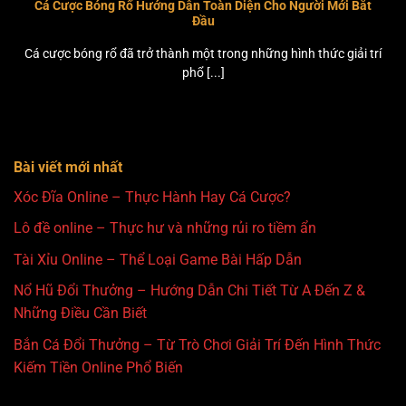
Cá Cược Bóng Rổ Hướng Dẫn Toàn Diện Cho Người Mới Bắt
Đầu
Cá cược bóng rổ đã trở thành một trong những hình thức giải trí
phổ [...]
Bài viết mới nhất
Xóc Đĩa Online – Thực Hành Hay Cá Cược?
Lô đề online – Thực hư và những rủi ro tiềm ẩn
Tài Xỉu Online – Thể Loại Game Bài Hấp Dẫn
Nổ Hũ Đổi Thưởng – Hướng Dẫn Chi Tiết Từ A Đến Z &
Những Điều Cần Biết
Bắn Cá Đổi Thưởng – Từ Trò Chơi Giải Trí Đến Hình Thức
Kiếm Tiền Online Phổ Biến