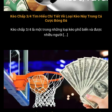
Kèo Chấp 3/4 Tìm Hiểu Chi Tiết Về Loại Kèo Này Trong Cá
Cược Bóng Đá
Kèo chấp 3/4 là một trong những loại kèo phổ biến và được
nhiều người [...]