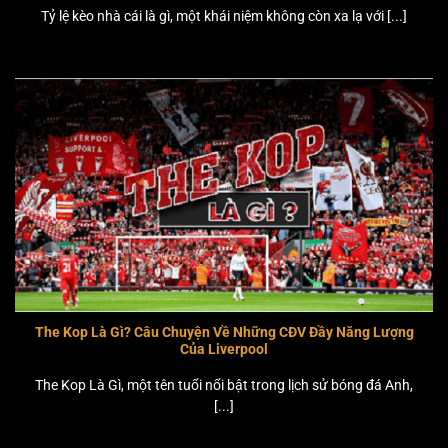
Tỷ lệ kèo nhà cái là gì, một khái niệm không còn xa lạ với [...]
The Kop Là Gì? Câu Chuyện Về Những CĐV Đầy Năng Lượng
Của Liverpool
The Kop Là Gì, một tên tuổi nổi bật trong lịch sử bóng đá Anh,
[...]