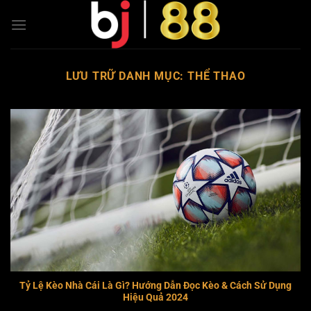
Bỏ
qua
nội
dung
LƯU TRỮ DANH MỤC:
THỂ THAO
Tỷ Lệ Kèo Nhà Cái Là Gì? Hướng Dẫn Đọc Kèo & Cách Sử Dụng
Hiệu Quả 2024