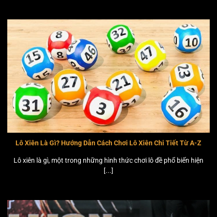
Lô Xiên Là Gì? Hướng Dẫn Cách Chơi Lô Xiên Chi Tiết Từ A-Z
Lô xiên là gì, một trong những hình thức chơi lô đề phổ biến hiện
[...]