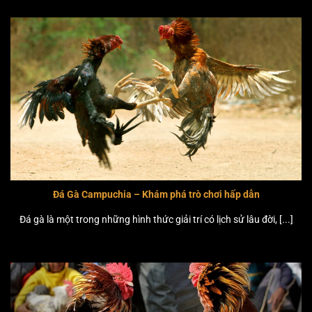
Đá Gà Campuchia – Khám phá trò chơi hấp dẫn
Đá gà là một trong những hình thức giải trí có lịch sử lâu đời, [...]