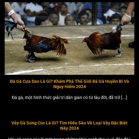
Đá Gà Cựa Dao Là Gì? Khám Phá Thế Giới Đá Gà Huyền Bí Và
Nguy Hiểm 2024
Đá gà, một hình thức giải trí dân gian có từ lâu đời, đã trở [...]
Vảy Gà Song Cúc Là Gì? Tìm Hiểu Sâu Về Loại Vảy Đặc Biệt
Này 2024